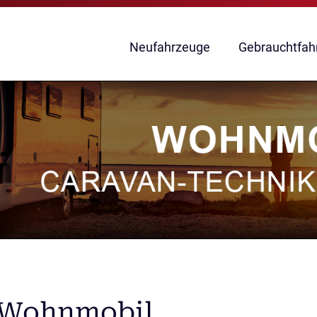
Navigation
Neufahrzeuge
Gebrauchtfah
überspringen
r Wohnmobil