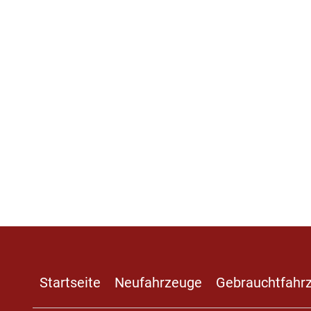
Navigation
Startseite
Neufahrzeuge
Gebrauchtfahr
überspringen